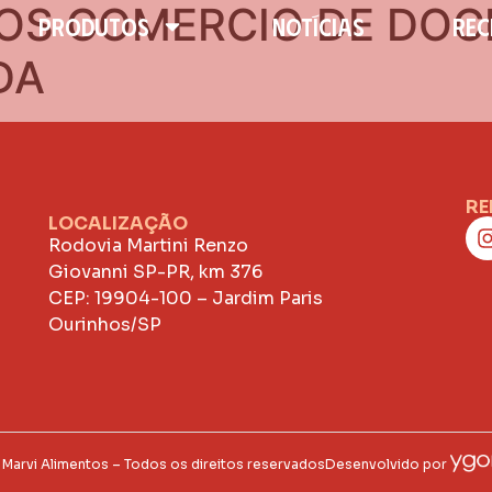
OS COMERCIO DE DOC
PRODUTOS
NOTÍCIAS
REC
DA
RE
LOCALIZAÇÃO
Rodovia Martini Renzo
Giovanni SP-PR, km 376
CEP: 19904-100 – Jardim Paris
Ourinhos/SP
Marvi Alimentos – Todos os direitos reservados
Desenvolvido por