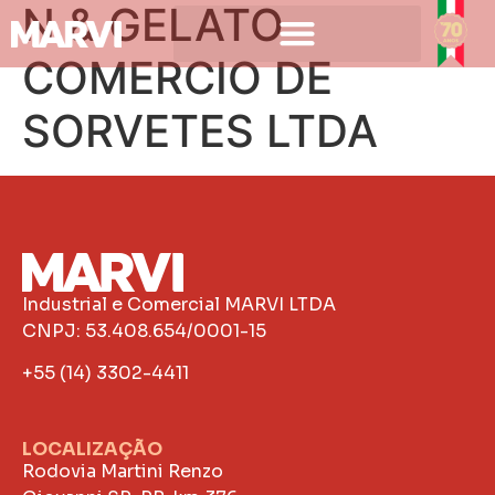
N & GELATO
COMERCIO DE
SORVETES LTDA
Industrial e Comercial MARVI LTDA
CNPJ: 53.408.654/0001-15
+55 (14) 3302-4411
LOCALIZAÇÃO
Rodovia Martini Renzo