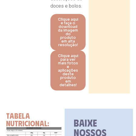
doces e bolos.
Clique aqui
e faça o
download
da imagem
do
produto
em alta
resolução!
Clique aqui
para ver
mais fotos
e
aplicações
deste
produto
em
detalhes!
TABELA
BAIXE
NUTRICIONAL:
NOSSOS