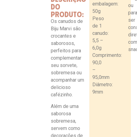
embalagem:
DO
ou
50g
PRODUTO:
par
Peso
ser
Os canudos de
de 1
con
Biju Marvi são
canudo:
dir
crocantes e
5,5 –
co
saborosos,
6,0g
sna
perfeitos para
Comprimento:
complementar
90,0
seu sorvete,
–
sobremesa ou
95,0mm
acompanhar um
Diâmetro:
delicioso
9mm
cafézinho.
Além de uma
saborosa
sobremesa,
servem como
decorações de