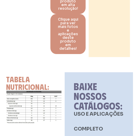
produto
em alta
resolução!
Clique aqui
para ver
mais fotos
e
aplicações
deste
produto
em
detalhes!
TABELA
BAIXE
NUTRICIONAL:
NOSSOS
CATÁLOGOS:
USO E APLICAÇÕES
COMPLETO