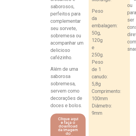
ou
saborosos,
Peso
par
perfeitos para
da
ser
complementar
embalagem:
con
seu sorvete,
50g,
dir
sobremesa ou
120g
co
acompanhar um
e
sna
delicioso
250g.
cafézinho.
Peso
Além de uma
de 1
saborosa
canudo:
sobremesa,
5,8g
servem como
Comprimento:
decorações de
100mm
doces e bolos.
Diâmetro:
9mm
Clique aqui
e faça o
download
da imagem
do