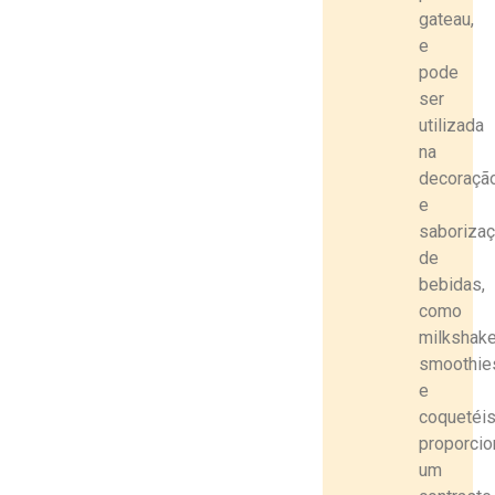
gateau,
e
pode
ser
utilizada
na
decoraçã
e
saboriza
de
bebidas
,
como
milkshake
smoothie
e
coquetéis
proporci
um