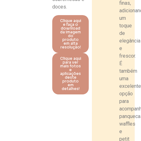
finas,
doces.
adiciona
um
Clique aqui
e faça o
toque
download
da imagem
de
do
produto
elegância
em alta
resolução!
e
frescor.
Clique aqui
para ver
É
mais fotos
e
também
aplicações
deste
uma
produto
em
excelent
detalhes!
opção
para
acompanh
panqueca
waffles
e
petit