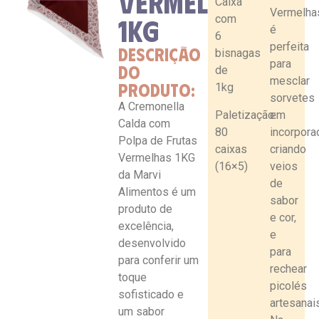
VERMELHAS
Caixa
Vermelha
com
1KG
é
6
perfeita
DESCRIÇÃO
bisnagas
para
DO
de
mesclar
PRODUTO:
1kg
sorvetes
A
Cremonella
em
Paletização:
Calda com
incorpora
80
Polpa de Frutas
criando
caixas
Vermelhas 1KG
veios
(16×5)
da Marvi
de
Alimentos é um
sabor
produto de
e cor,
excelência,
e
desenvolvido
para
para conferir um
rechear
toque
picolés
sofisticado e
artesanai
um sabor