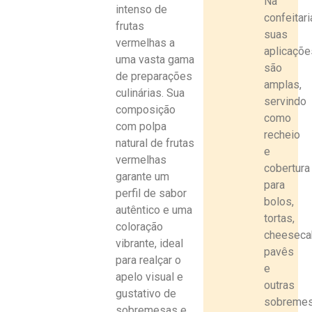
Na
intenso de
confeitari
frutas
suas
vermelhas a
aplicaçõe
uma vasta gama
são
de preparações
amplas,
culinárias. Sua
servindo
composição
como
com
polpa
recheio
natural de frutas
e
vermelhas
cobertura
garante um
para
perfil de sabor
bolos,
autêntico e uma
tortas,
coloração
cheeseca
vibrante, ideal
pavês
para realçar o
e
apelo visual e
outras
gustativo de
sobreme
sobremesas e