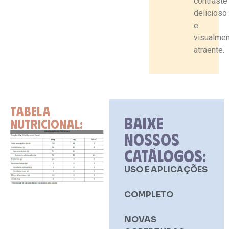
contraste
delicioso
e
visualme
atraente.
TABELA
BAIXE
NUTRICIONAL:
NOSSOS
CATÁLOGOS:
USO E APLICAÇÕES
COMPLETO
NOVAS