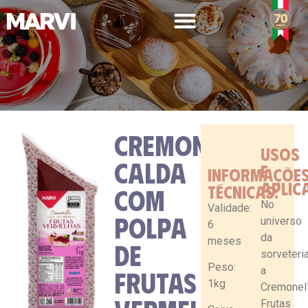
CREMONELLA
USOS
LINHA PROFISSIONAL
CALDA
E
INFORMAÇÕE
APLIC
TÉCNICAS:
COM
No
Validade:
POLPA
universo
6
da
meses
DE
sorveteria
Peso:
a
FRUTAS
1kg
Cremonel
Frutas