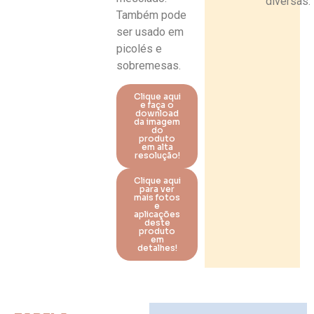
diversas.
Também pode
ser usado em
picolés e
sobremesas.
Clique aqui
e faça o
download
da imagem
do
produto
em alta
resolução!
Clique aqui
para ver
mais fotos
e
aplicações
deste
produto
em
detalhes!