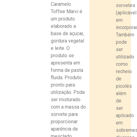
Caramelo
sorvetes
Toffee Marvi é
(aplicável
um produto
em
elaborado a
incorpora
base de açucar,
Também
gordura vegetal
pode
e leite. O
ser
produto se
utilizado
apresenta em
como
forma de pasta
recheio
fluida. Produto
de
pronto para
picolés
utilização. Pode
além
ser misturado
de
com a massa do
ser
sorvete para
aplicado
proporcionar
em
aparência de
sobreme
mesclado.