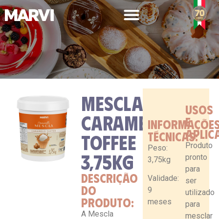
MESCLA
USOS
LINHA PROFISSIONAL
CARAMELO
E
INFORMAÇÕE
APLIC
TÉCNICAS:
TOFFEE
Produto
Peso:
3,75KG
pronto
3,75kg
para
DESCRIÇÃO
Validade:
ser
DO
9
utilizado
PRODUTO:
meses
para
A Mescla
mesclar