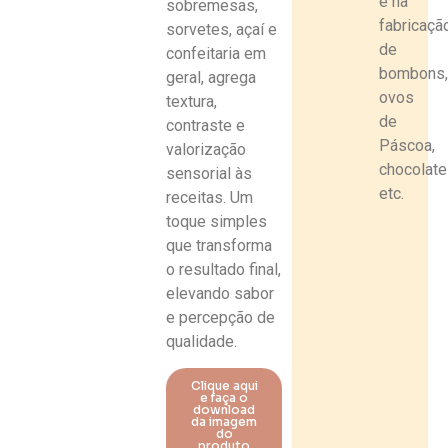
e na
sobremesas,
fabricaçã
sorvetes, açaí e
de
confeitaria em
bombons
geral, agrega
ovos
textura,
de
contraste e
Páscoa,
valorização
chocolate
sensorial às
etc.
receitas. Um
toque simples
que transforma
o resultado final,
elevando sabor
e percepção de
qualidade.
Clique aqui
e faça o
download
da imagem
do
produto