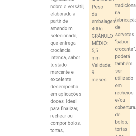
tradiciona
nobre e versátil,
Peso
na
elaborado a
da
fabricaçã
partir de
embalagem:
de
amendoim
400g
sorvetes
selecionado,
GRÂNULO
“sabor
que entrega
MÉDIO:
crocante”
crocância
5,5
poderá
intensa, sabor
mm
também
tostado
Validade:
ser
marcante e
9
utilizado
excelente
meses
em
desempenho
recheios
em aplicações
e/ou
doces. Ideal
cobertura
para finalizar,
de
rechear ou
bolos,
compor bolos,
tortas
tortas,