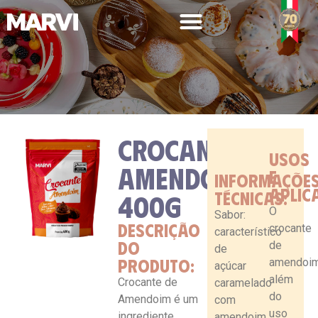
CROCANTE
USOS
LINHA PROFISSIONAL
AMENDOIM
E
INFORMAÇÕE
APLIC
TÉCNICAS:
400G
O
Sabor:
DESCRIÇÃO
crocante
característico
DO
de
de
PRODUTO:
amendoim
açúcar
além
Crocante de
caramelado
do
Amendoim é um
com
uso
ingrediente
amendoim