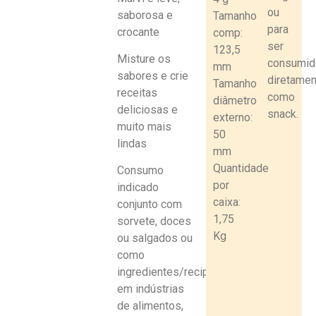
ou
saborosa e
Tamanho
para
crocante
comp:
ser
123,5
Misture os
consumid
mm
sabores e crie
diretame
Tamanho
receitas
como
diâmetro
deliciosas e
snack.
externo:
muito mais
50
lindas
mm
Quantidade
Consumo
por
indicado
caixa:
conjunto com
1,75
sorvete, doces
Kg
ou salgados ou
como
ingredientes/recipientes
em indústrias
de alimentos,