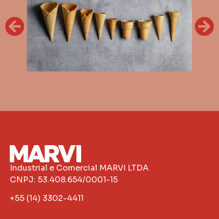
Industrial e Comercial MARVI LTDA
CNPJ: 53.408.654/0001-15
+55 (14) 3302-4411