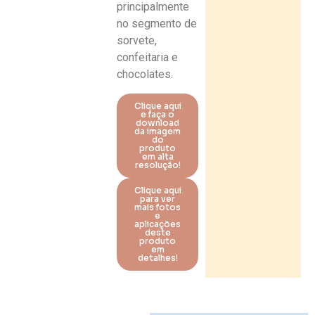
principalmente
no segmento de
sorvete,
confeitaria e
chocolates.
Clique aqui
e faça o
download
da imagem
do
produto
em alta
resolução!
Clique aqui
para ver
mais fotos
e
aplicações
deste
produto
em
detalhes!