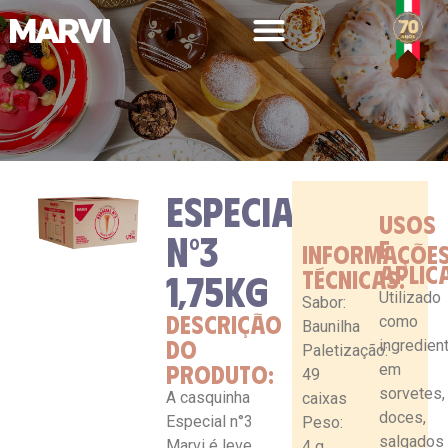
ESPECIAL
USOS
LINHA PROFISSIONAL
Nº3
E
INFORMAÇÕE
APLIC
TÉCNICAS:
1,75KG
Utilizado
Sabor:
DESCRIÇÃO
como
Baunilha
DO
ingredien
Paletização:
PRODUTO:
em
49
sorvetes,
A casquinha
caixas
doces,
Especial n°3
Peso:
salgados
Marvi é leve,
4 g