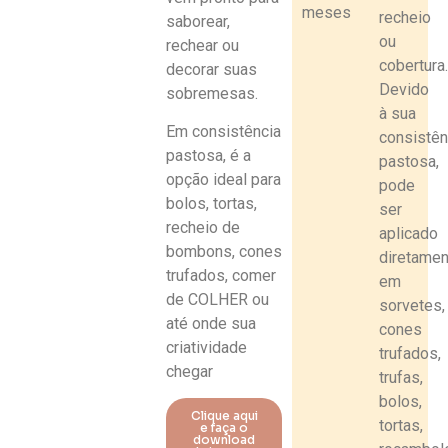
meses
recheio
saborear,
ou
rechear ou
cobertura
decorar suas
Devido
sobremesas.
à sua
Em consistência
consistên
pastosa, é a
pastosa,
opção ideal para
pode
bolos, tortas,
ser
recheio de
aplicado
bombons, cones
diretame
trufados, comer
em
de COLHER ou
sorvetes,
até onde sua
cones
criatividade
trufados,
chegar
trufas,
bolos,
Clique aqui
tortas,
e faça o
download