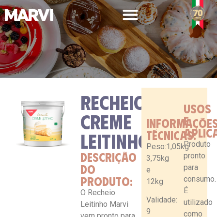
RECHEIO
USOS
LINHA PROFISSIONAL
CREME
E
INFORMAÇÕE
APLIC
TÉCNICAS:
LEITINHO
Produto
Peso:1,05kg
DESCRIÇÃO
pronto
3,75kg
DO
para
e
PRODUTO:
consumo.
12kg
É
O Recheio
Validade:
utilizado
Leitinho Marvi
9
como
vem pronto para