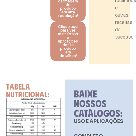
rocambol
da imagem
do
e
produto
em alta
outras
resolução!
receitas
Clique aqui
de
para ver
mais fotos
sucesso.
e
aplicações
deste
produto
em
detalhes!
TABELA
BAIXE
NUTRICIONAL:
NOSSOS
CATÁLOGOS:
USO E APLICAÇÕES